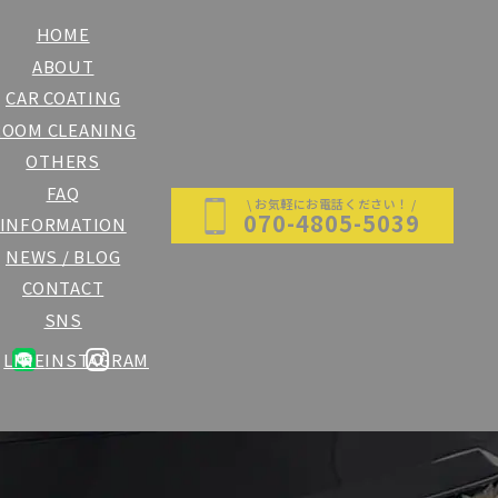
HOME
ABOUT
CAR COATING
ROOM CLEANING
OTHERS
FAQ
\ お気軽にお電話ください！ /
070-4805-5039
INFORMATION
NEWS / BLOG
CONTACT
SNS
LINE
INSTAGRAM