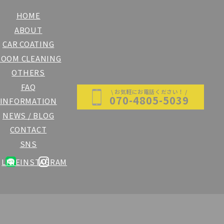
HOME
ABOUT
CAR COATING
ROOM CLEANING
OTHERS
FAQ
\ お気軽にお電話ください！ /
070-4805-5039
INFORMATION
NEWS / BLOG
CONTACT
SNS
LINE
INSTAGRAM