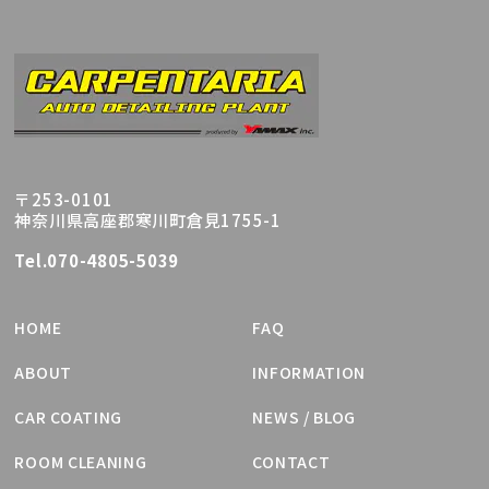
〒253-0101
神奈川県高座郡寒川町倉見1755-1
Tel.070-4805-5039
HOME
FAQ
ABOUT
INFORMATION
CAR COATING
NEWS / BLOG
ROOM CLEANING
CONTACT